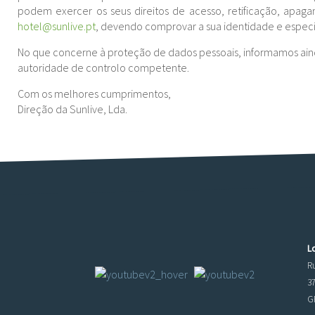
podem exercer os seus direitos de acesso, retificação, apagam
hotel@sunlive.pt
, devendo comprovar a sua identidade e especif
No que concerne à proteção de dados pessoais, informamos ainda
autoridade de controlo competente.
Com os melhores cumprimentos,
Direção da Sunlive, Lda.
L
R
3
GP